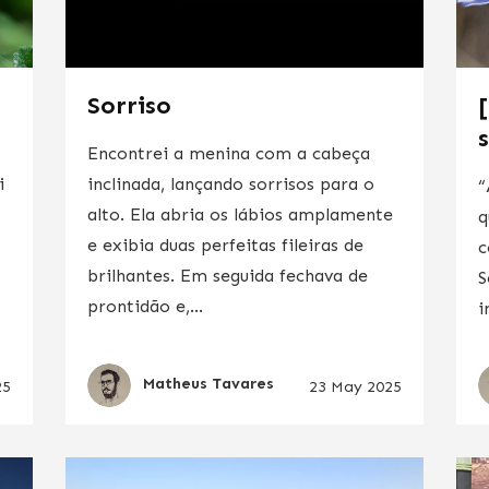
Sorriso
s
Encontrei a menina com a cabeça
i
inclinada, lançando sorrisos para o
“
alto. Ela abria os lábios amplamente
q
e exibia duas perfeitas fileiras de
c
brilhantes. Em seguida fechava de
S
prontidão e,...
i
Matheus Tavares
25
23 May 2025