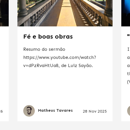
Fé e boas obras
Resumo do sermão
I
https://www.youtube.com/watch?
a
m
v=dPzRvaHtUa8, de Luiz Sayão.
a
t
(
Matheus Tavares
26
28 Nov 2025