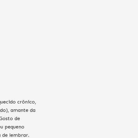
quecido crônico,
do), amante da
 Gosto de
meu pequeno
a de lembrar.