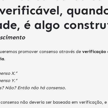
verificável, quand
de, é algo constru
ascimento
queremos promover consenso através de
verificação
ia
.
penso X.”
penso Y.”
is? Não? Então não há consenso.
 consenso não deveria ser baseada em verificação, e