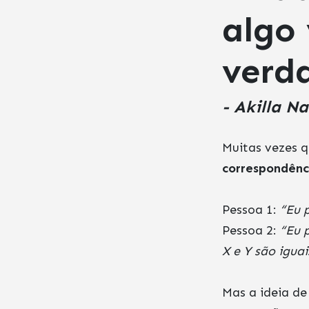
algo 
verda
- Akilla N
Muitas vezes 
correspondênc
Pessoa 1:
“Eu 
Pessoa 2:
“Eu 
X e Y são igua
Mas a ideia de