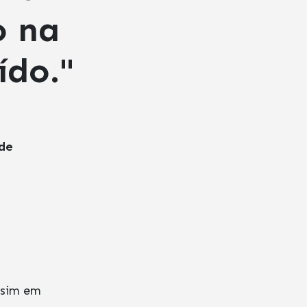
o na
ído."
 de
 sim em